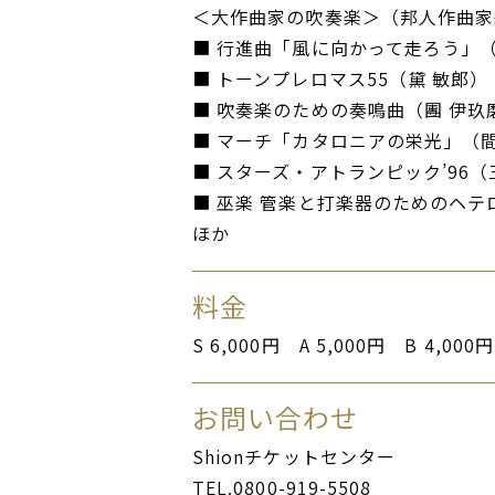
＜⼤作曲家の吹奏楽＞（邦⼈作曲
■ 行進曲「風に向かって走ろう」（
■ トーンプレロマス55（黛 敏郎）
■ 吹奏楽のための奏鳴曲（團 伊玖
■ マーチ「カタロニアの栄光」（間
■ スターズ・アトランピック’96（
■ 巫楽 管楽と打楽器のためのヘテロ
ほか
料金
S 6,000円 A 5,000円 B 4,000円
お問い合わせ
Shionチケットセンター
TEL.0800-919-5508