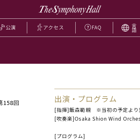
言
公演
アクセス
FAQ
語
出演・プログラム
 第158回
[指揮]飯森範親 ※当初の予定よ
[吹奏楽]Osaka Shion Wind Orches
[プログラム]