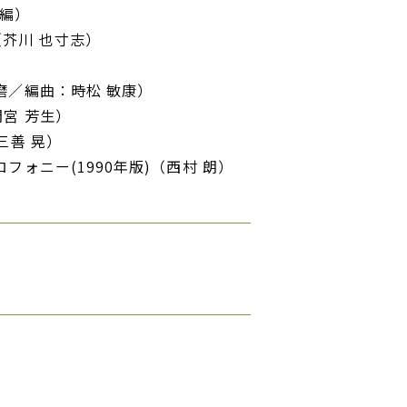
家編）
芥川 也寸志）
磨／編曲：時松 敏康）
宮 芳⽣）
三善 晃）
フォニー(1990年版)（⻄村 朗）