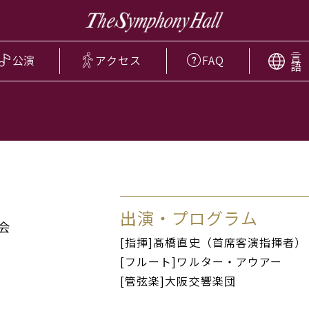
言
公演
アクセス
FAQ
語
出演・プログラム
会
[指揮]髙橋直史（首席客演指揮者）
[フルート]ワルター・アウアー
[管弦楽]大阪交響楽団