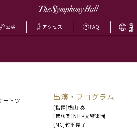
言
公演
アクセス
FAQ
語
出演・プログラム
サートツ
[指揮]横山 奏
[管弦楽]NHK交響楽団
[MC]竹平晃子