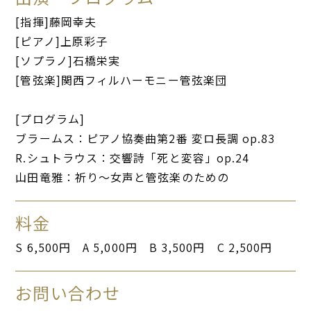
[指揮]藤岡幸夫
[ピアノ]上原彩子
[ソプラノ]石橋栄実
[管弦楽]関西フィルハーモニー管弦楽団
[プログラム]
ブラームス：ピアノ協奏曲第2番 変ロ長調 op.83
R.シュトラウス：交響詩「死と変容」op.24
山田竜雅：祈り～女声と管弦楽のための
料金
S 6,500円 A 5,000円 B 3,500円 C 2,500円
お問い合わせ