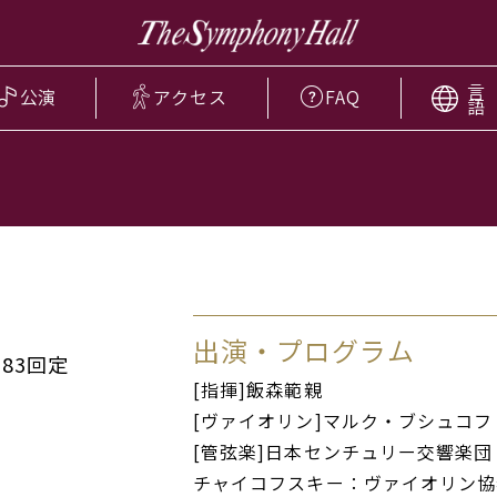
言
公演
アクセス
FAQ
語
出演・プログラム
83回定
[指揮]飯森範親
[ヴァイオリン]マルク・ブシュコフ
[管弦楽]日本センチュリー交響楽団
チャイコフスキー：ヴァイオリン協奏曲