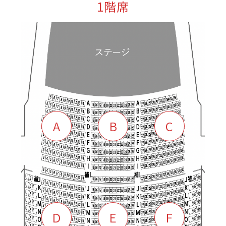
1階席
A
B
C
D
E
F