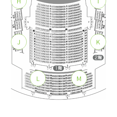
H
I
J
K
L
M