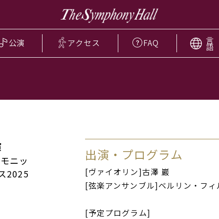
言
公演
アクセス
FAQ
語
演
出演・プログラム
ーモニッ
[ヴァイオリン]古澤 巖
2025
[弦楽アンサンブル]ベルリン・フィ
[予定プログラム]