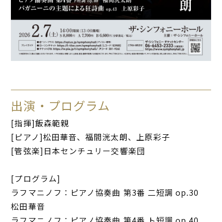
出演・プログラム
[指揮]飯森範親
[ピアノ]松田華音、福間洸太朗、上原彩子
[管弦楽]日本センチュリー交響楽団
[プログラム]
ラフマニノフ：ピアノ協奏曲 第3番 二短調 op.30
松田華音
ラフマニノフ：ピアノ協奏曲 第4番 ト短調 op.40