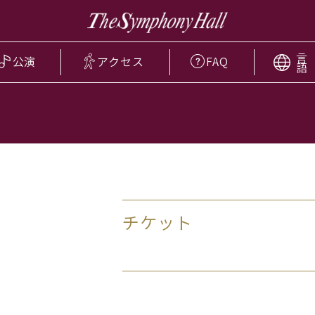
言
公演
アクセス
FAQ
語
チケット