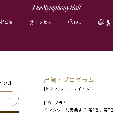
言
公演
アクセス
FAQ
語
出演・プログラム
イタル
[ピアノ]ダン・タイ・ソン
[プログラム]
モンポウ：前奏曲より 第1番、第7