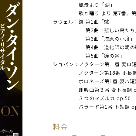
風景より「湖」
歌と踊り より 第7番、第3
ラヴェル：鏡 第1曲「蛾」
第2曲「悲しい鳥たち
第3曲「海原の小舟」
第4曲「道化師の朝の
第5曲「鐘の谷」
ショパン：ノクターン第１番 変ロ短調 
ノクターン第18番 ホ長調 op
ポロネーズ第1番 嬰ハ短調 op
即興曲第３番 変ト長調 op
３つのマズルカ op.50
バラード第1番 ト短調 op.
料金