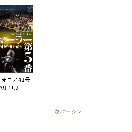
ォニア41号
年9月-11月
次ページ >